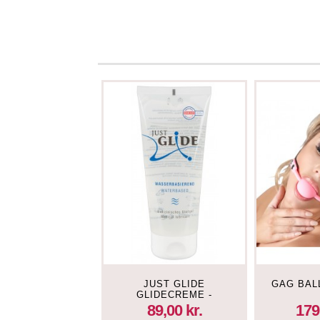
JUST GLIDE
GAG BAL
GLIDECREME -
VANDBASERET - 200
89,00 kr.
179
ML