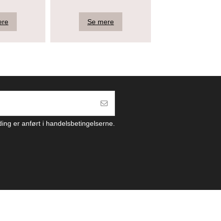
ere
Se mere
Se mere
ding er anført i handelsbetingelserne.