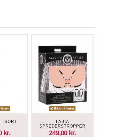
 lager
Ikke på lager
Ikke på lag
 - SORT
LABIA
WHIPPED - 
SPREDERSTROPPER
COLLAR - 
MED KLEMMER
 kr.
249,00 kr.
89,00 kr