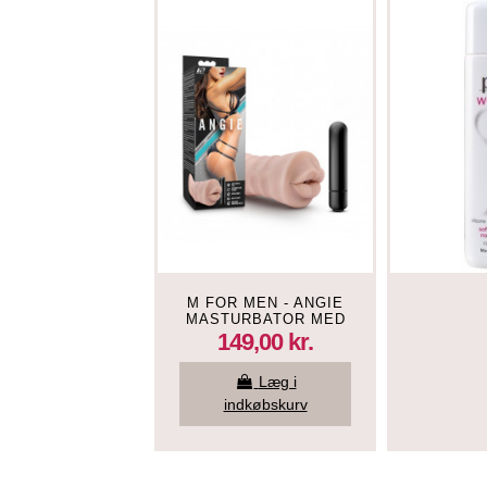
M FOR MEN - ANGIE
MASTURBATOR MED
VIBRATOR - MUND
149,00 kr.
Læg i
indkøbskurv