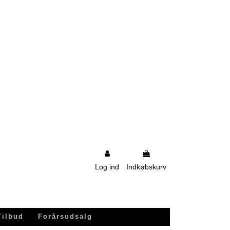
Log ind
Indkøbskurv
Tilbud
Forårsudsalg