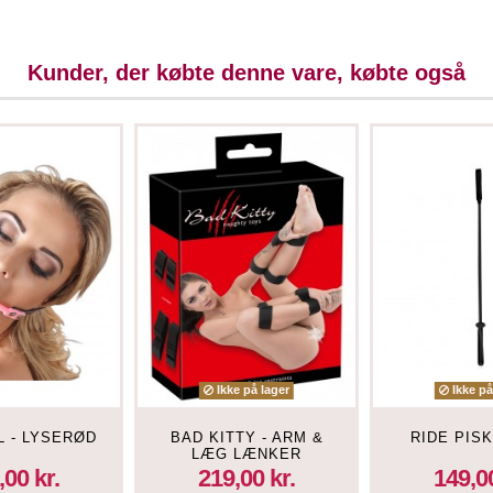
Kunder, der købte denne vare, købte også
Ikke på lager
Ikke på
L - LYSERØD
BAD KITTY - ARM &
RIDE PISK
LÆG LÆNKER
,00 kr.
219,00 kr.
149,00