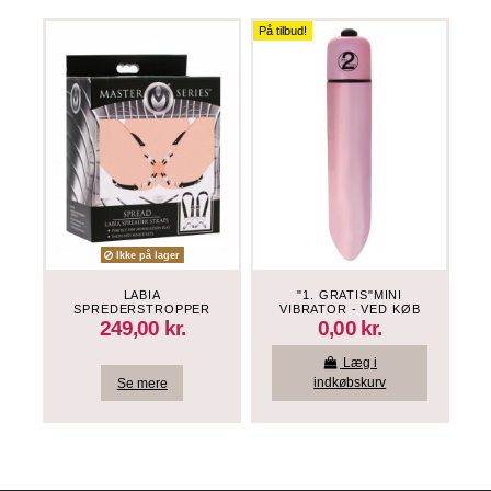
På tilbud!
På ti
Ikke på lager
LABIA
"1. GRATIS"MINI
SPREDERSTROPPER
VIBRATOR - VED KØB
MED KLEMMER
OVER 200 KR
249,00 kr.
0,00 kr.
Læg i
Se mere
indkøbskurv