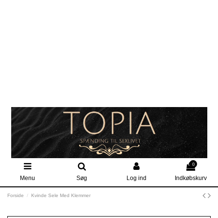
0
Menu
Søg
Log ind
Indkøbskurv
Forside
Kvinde Sele Med Klemmer