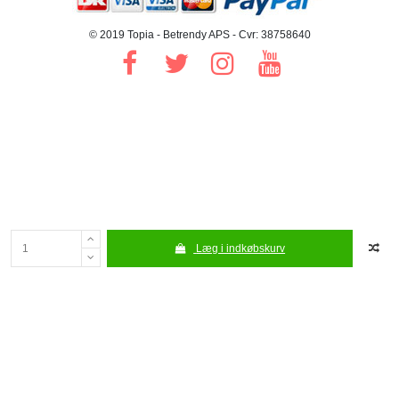
© 2019 Topia - Betrendy APS - Cvr: 38758640
Læg i indkøbskurv