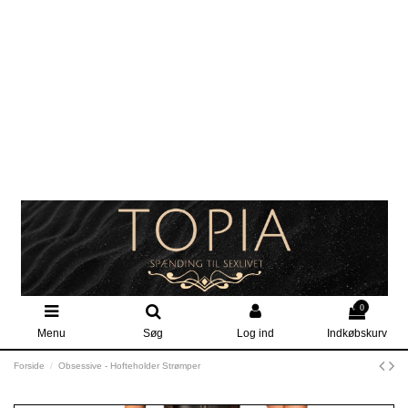
0
Menu
Søg
Log ind
Indkøbskurv
Forside
Obsessive - Hofteholder Strømper