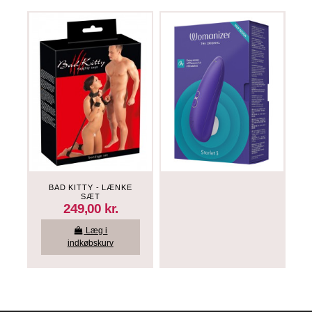
BAD KITTY - LÆNKE
SÆT
249,00 kr.
Læg i
indkøbskurv