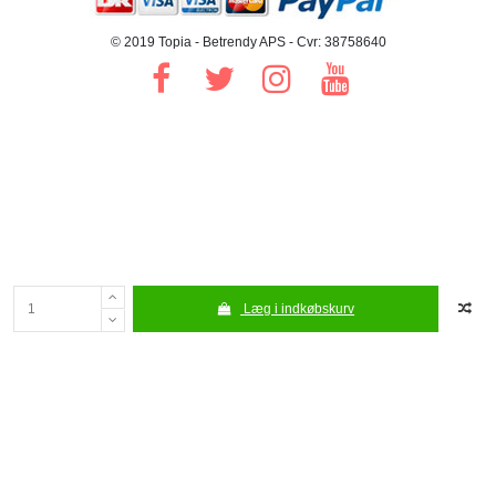
© 2019 Topia - Betrendy APS - Cvr: 38758640
Læg i indkøbskurv