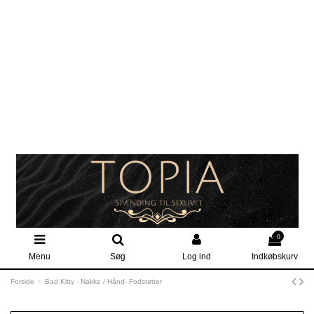
0
Menu
Søg
Log ind
Indkøbskurv
Forside
Bad Kitty - Nakke / Hånd- Fodstøtter