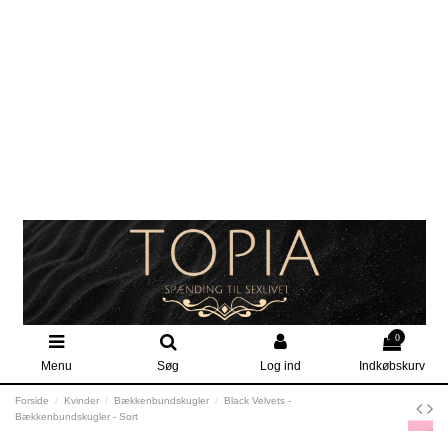
0
Menu
Søg
Log ind
Indkøbskurv
Forside
Kvinder
Bækkenbundskugler
Black Velvets -
Bækkenbundskugler - Sort