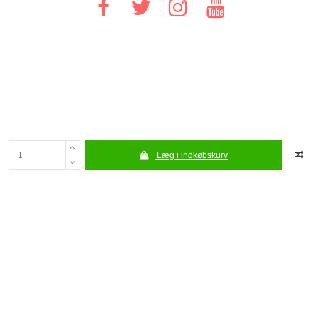
Læg i indkøbskurv