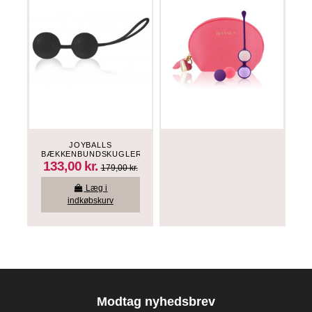
JOYBALLS
BÆKKENBUNDSKUGLER
- SORT
133,00 kr.
179,00 kr.
Læg i
indkøbskurv
Modtag nyhedsbrev