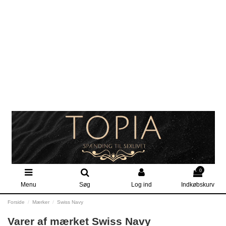
0
Menu
Søg
Log ind
Indkøbskurv
Forside
Mærker
Swiss Navy
Varer af mærket Swiss Navy