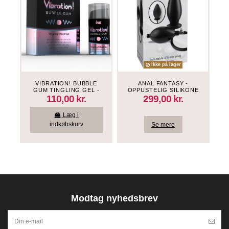
Ikke på lager
VIBRATION! BUBBLE
ANAL FANTASY -
GUM TINGLING GEL -
OPPUSTELIG SILIKONE
R
15 ML
PLUG
110,00 kr.
299,00 kr.
Læg i
indkøbskurv
Se mere
Modtag nyhedsbrev