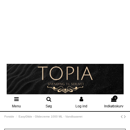
0
Menu
Søg
Log ind
Indkøbskurv
Forside
EasyGlide - Glidecreme 1000 ML - Vandbaseret