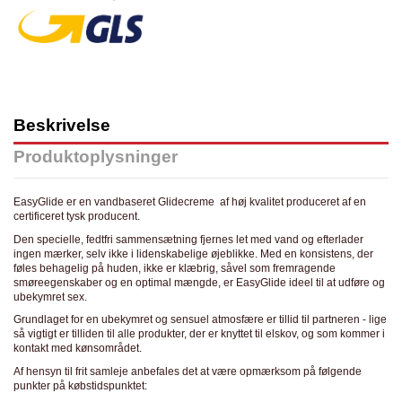
Beskrivelse
Produktoplysninger
EasyGlide er en vandbaseret Glidecreme af høj kvalitet produceret af en
certificeret tysk producent.
Den specielle, fedtfri sammensætning fjernes let med vand og efterlader
ingen mærker, selv ikke i lidenskabelige øjeblikke. Med en konsistens, der
føles behagelig på huden, ikke er klæbrig, såvel som fremragende
smøreegenskaber og en optimal mængde, er EasyGlide ideel til at udføre og
ubekymret sex.
Grundlaget for en ubekymret og sensuel atmosfære er tillid til partneren - lige
så vigtigt er tilliden til alle produkter, der er knyttet til elskov, og som kommer i
kontakt med kønsområdet.
Af hensyn til frit samleje anbefales det at være opmærksom på følgende
punkter på købstidspunktet: