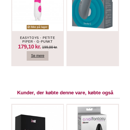
Ikke på lager
EASYTOYS - PETITE
PIPER - G-PUNKT
VIBRATOR - PINK
179,10 kr.
199,00 kr.
Se mere
Kunder, der købte denne vare, købte også