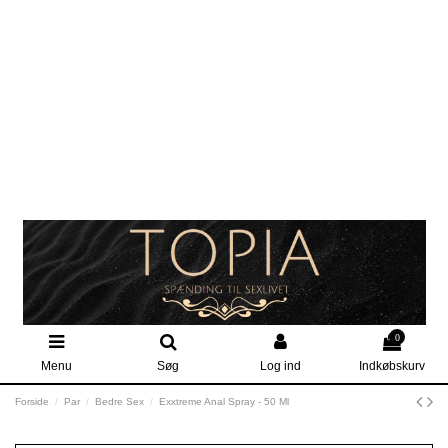
0
Menu
Søg
Log ind
Indkøbskurv
Forside
Par
Bedre Sex
Exxtreme Anal Spray - 50 Ml