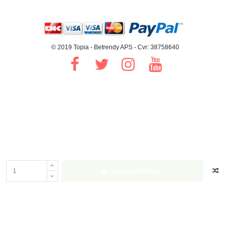
© 2019 Topia - Betrendy APS - Cvr: 38758640
Læg i indkøbskurv