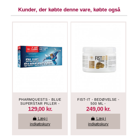
Kunder, der købte denne vare, købte også
PHARMQUESTS - BLUE
FIST-IT - BEDØVELSE -
SUPERSTAR PILLER -
500 ML -
10 STK
"VANDBASERET"
129,00 kr.
249,00 kr.
Læg i
Læg i
indkøbskurv
indkøbskurv