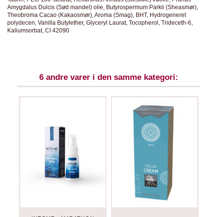
Amygdalus Dulcis (Sød mandel) olie,
Butyrospermum
Parkii
(Sheasmør),
Theobroma Cacao (Kakaosmør), Aroma (Smag), BHT,
Hydrogeneret
polydecen
, Vanilla Butylether
, Glyceryl Laurat
, Tocopherol, Trideceth-6,
Kaliumsorbat
, CI 42090
6 andre varer i den samme kategori: