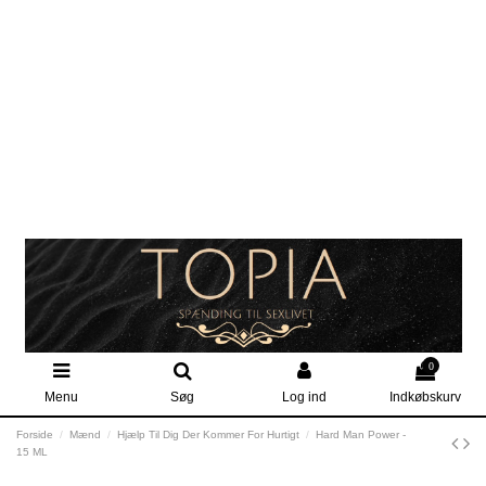
0
Menu
Søg
Log ind
Indkøbskurv
Forside
Mænd
Hjælp Til Dig Der Kommer For Hurtigt
Hard Man Power -
15 ML