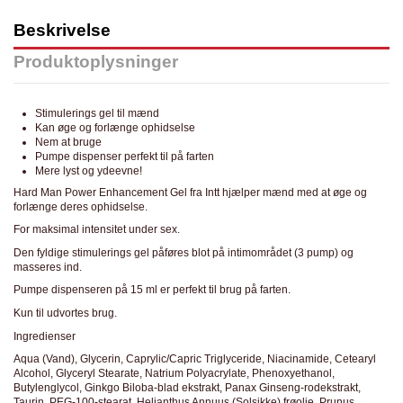
Beskrivelse
Produktoplysninger
Stimulerings gel til mænd
Kan øge og forlænge ophidselse
Nem at bruge
Pumpe dispenser perfekt til på farten
Mere lyst og ydeevne!
Hard Man Power Enhancement Gel fra I
ntt
hjælper mænd med at øge og
forlænge deres ophidselse.
For maksimal intensitet under sex.
Den fyldige stimulerings gel påføres blot på intimområdet (3 pump) og
masseres ind.
Pumpe dispenseren på 15 ml er perfekt til brug på farten.
Kun til udvortes brug.
Ingredienser
Aqua (Vand),
Glycerin
, Caprylic/Capric Triglyceride,
Niacinamide
, Cetearyl
Alcohol
, Glyceryl Stearate
, Natrium Polyacrylate
, Phenoxyethanol,
Butylenglycol
, Ginkgo Biloba-blad ekstrakt, Panax Ginseng-rodekstrakt,
Taurin
, PEG-100-stearat, Helianthus Annuus (Solsikke) frøolie, Prunus