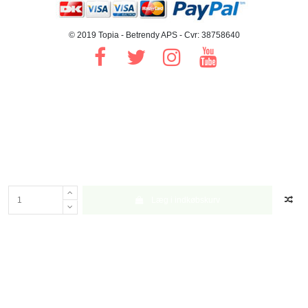
© 2019 Topia - Betrendy APS - Cvr: 38758640
Læg i indkøbskurv