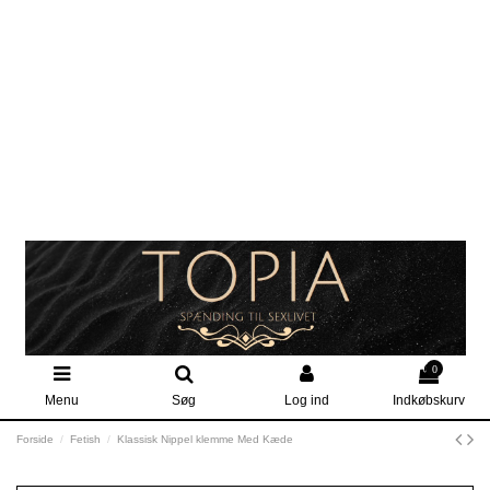
0
Menu
Søg
Log ind
Indkøbskurv
Forside
Fetish
Klassisk Nippel klemme Med Kæde