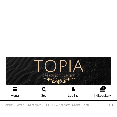
0
Menu
Søg
Log ind
Indkøbskurv
Forside
Mænd
Kondomer
LELO HEX Kondomer Original - 6 stk