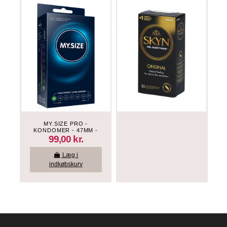
MY.SIZE PRO -
KONDOMER - 47MM -
10 STK
99,00 kr.
Læg i
indkøbskurv