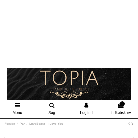
0
Menu
Søg
Log ind
Indkøbskurv
Forside
Par
LoveBoxxx - I Love You