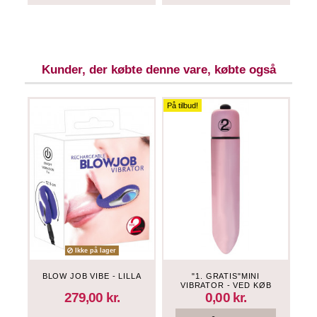
Kunder, der købte denne vare, købte også
På tilbud!
Ikke på lager
BLOW JOB VIBE - LILLA
"1. GRATIS"MINI
VIBRATOR - VED KØB
OVER 200 KR
279,00 kr.
0,00 kr.