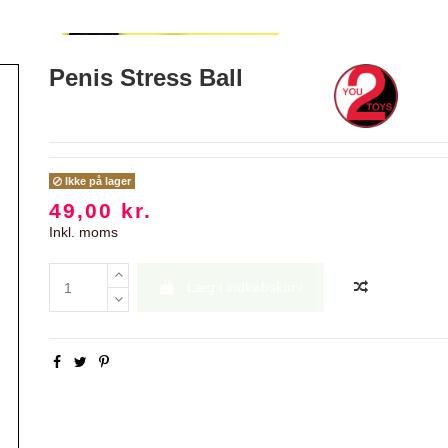
Penis Stress Ball
Ikke på lager
49,00 kr.
Inkl. moms
Læg i indkøbskurv