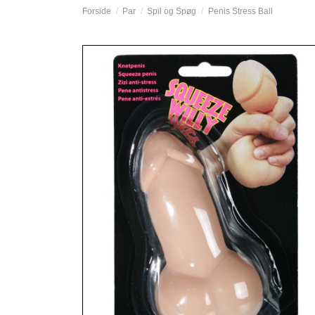
Forside
Par
Spil og Spøg
Penis Stress Ball