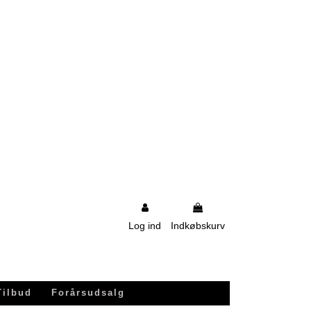
Log ind
Indkøbskurv
Tilbud
Forårsudsalg