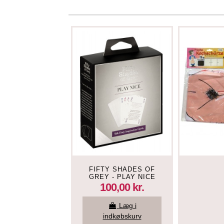
FIFTY SHADES OF
GREY - PLAY NICE
TALK DIRTY
100,00 kr.
INSPIRATIONS KORT
Læg i
indkøbskurv