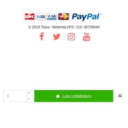
© 2019 Topia - Betrendy APS - Cvr: 38758640
Læg i indkøbskurv