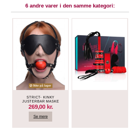
6 andre varer i den samme kategori:
Ikke på lager
STRICT- KINKY
JUSTERBAR MASKE
SELE + GAGBALL
269,00 kr.
Se mere