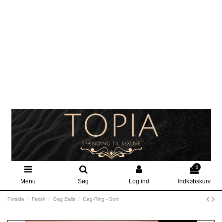
0
Menu
Søg
Log ind
Indkøbskurv
Forside
Fetish
Gag Balls
Gag-Ring - Sort