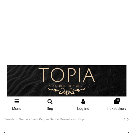
0
Menu
Søg
Log ind
Indkøbskurv
Forside
Sauce - Black Pepper Sauce Masturbation Cup