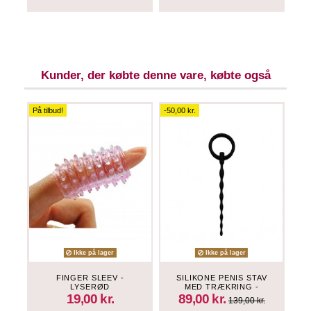
Kunder, der købte denne vare, købte også
På tilbud!
-50,00 kr.
Ikke på lager
Ikke på lager
FINGER SLEEV -
SILIKONE PENIS STAV
A
LYSERØD
MED TRÆKRING -
SORT
19,00 kr.
89,00 kr.
139,00 kr.