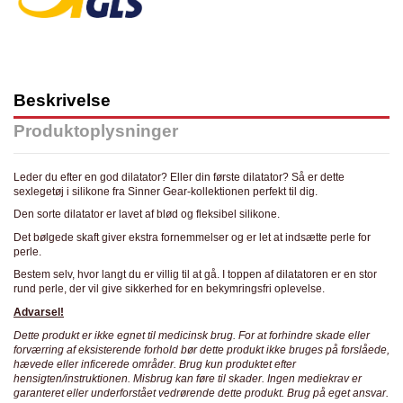
Beskrivelse
Produktoplysninger
Leder du efter en god dilatator? Eller din første dilatator? Så er dette
sexlegetøj i silikone fra Sinner Gear-kollektionen perfekt til dig.
Den sorte dilatator er lavet af blød og fleksibel silikone.
Det bølgede skaft giver ekstra fornemmelser og er let at indsætte perle for
perle.
Bestem selv, hvor langt du er villig til at gå. I toppen af ​​dilatatoren er en stor
rund perle, der vil give sikkerhed for en bekymringsfri oplevelse.
Advarsel
!
Dette produkt er ikke egnet til medicinsk brug. For at forhindre skade eller
forværring af eksisterende forhold bør dette produkt ikke bruges på forslåede,
hævede eller inficerede områder. Brug kun produktet efter
hensigten/instruktionen. Misbrug kan føre til skader. Ingen mediekrav er
garanteret eller underforstået vedrørende dette produkt. Brug på eget ansvar.