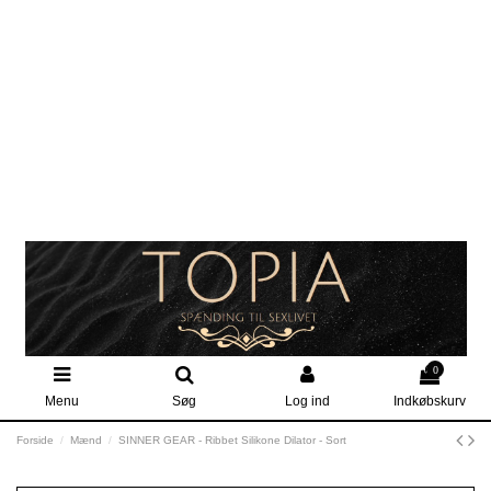
0
Menu
Søg
Log ind
Indkøbskurv
Forside
Mænd
SINNER GEAR - Ribbet Silikone Dilator - Sort