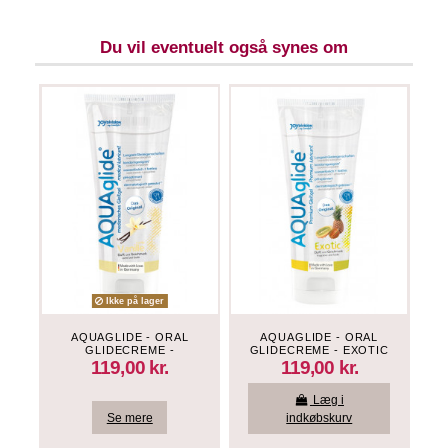
Du vil eventuelt også synes om
Ikke på lager
AQUAGLIDE - ORAL
AQUAGLIDE - ORAL
GLIDECREME -
GLIDECREME - EXOTIC
VANILJE
119,00 kr.
119,00 kr.
Læg i
Se mere
indkøbskurv