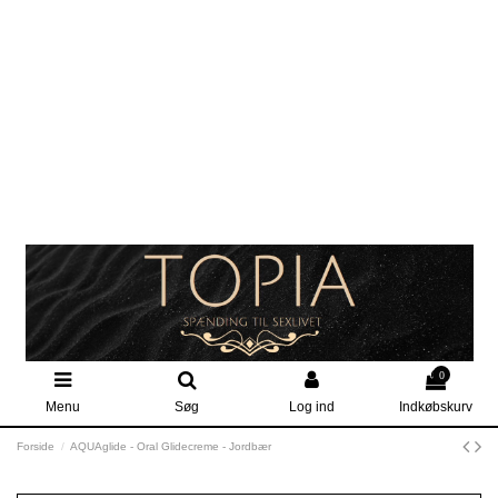
0
Menu
Søg
Log ind
Indkøbskurv
Forside
AQUAglide - Oral Glidecreme - Jordbær