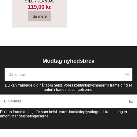
OILE - SENSUAL
JASMIN - 250 ML
119,00 kr.
Se mere
Modtag nyhedsbrev
Du kan framelde dig når som helst. Vores kontaktoplysninger til framelding er
anført i handelsbetingelserne.
Du kan framelde dig når som helst. Vores kontaktoplysninger til framelding er
anført i handelsbetingelserne.