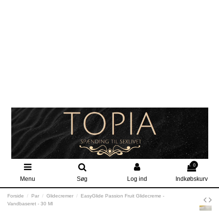
0
Menu
Søg
Log ind
Indkøbskurv
Forside
Par
Glidecremer
EasyGlide Passion Fruit Glidecreme -
Vandbaseret - 30 Ml