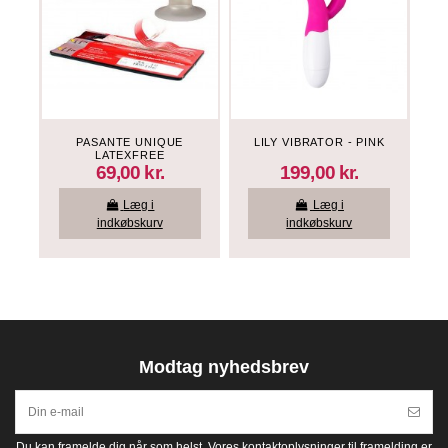
PASANTE UNIQUE
LILY VIBRATOR - PINK
LATEXFREE
KONDOMER - 3 STK
69,00 kr.
199,00 kr.
Læg i
Læg i
indkøbskurv
indkøbskurv
Modtag nyhedsbrev
Du kan framelde dig når som helst. Vores kontaktoplysninger til framelding er