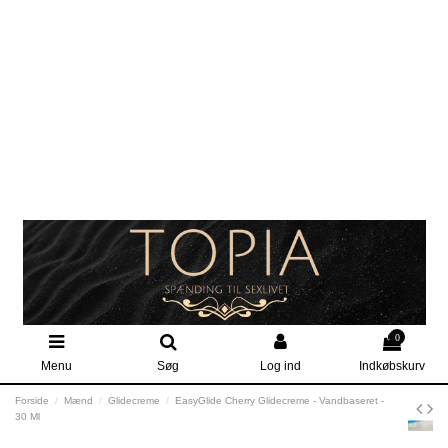
0
Menu
Søg
Log ind
Indkøbskurv
Forside
Mænd
Glidecreme
EasyGlide Cherry Glidecreme - Vandbaseret -
30 Ml