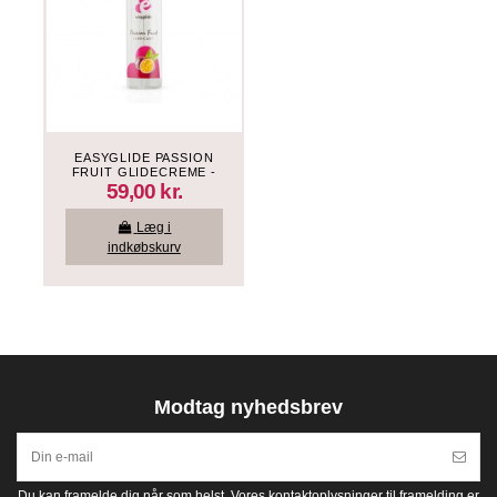
EASYGLIDE PASSION
FRUIT GLIDECREME -
VANDBASERET - 30 ML
59,00 kr.
Læg i
indkøbskurv
Modtag nyhedsbrev
Du kan framelde dig når som helst. Vores kontaktoplysninger til framelding er